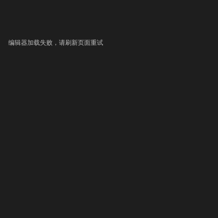
编辑器加载失败，请刷新页面重试
▶ 自测运行
提交
史提交