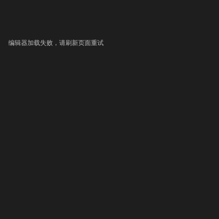
编辑器加载失败，请刷新页面重试
▶ 自测运行
提交
史提交