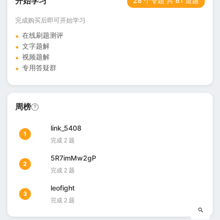
开始学习
28 个专题 共 81 道题
登录查看
登录后即可查看完整题目列表
完成购买后即可开始学习
在线刷题测评
文字题解
视频题解
专用答疑群
周榜
link_5408
1
完成 2 题
5R7imMw2gP
2
完成 2 题
leofight
3
完成 2 题