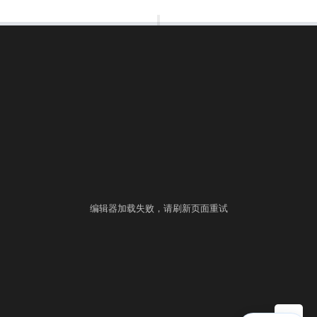
00:00:00
⚙
语言
练习
考试
编辑器加载失败，请刷新页面重试
▶ 自测运行
提交
控制台
▲
自测用例
运行结果
历史提交
+
填入样例