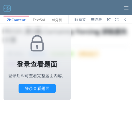
章节
题库
ZhContent
TextSol
AI分析
P5131.第3题-Certainty Forcing 训练损失
计算
Tried: 517
Accepted: 147
Difficulty: 7
1000ms
登录查看题面
所属公司 :
华为
算法与标签>
登录后即可查看完整题面内容。
登录查看题面