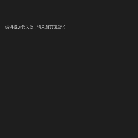
编辑器加载失败，请刷新页面重试
▶ 自测运行
提交
史提交