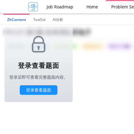
Job Roadmap
Home
Problem Se
ZhContent
TextSol
AI分析
P5127.第2题-快来排队买包子
Tried: 303
Accepted: 145
Difficulty: 5
所属公司 :
华为
1000ms
登录查看题面
登录后即可查看完整题面内容。
登录查看题面