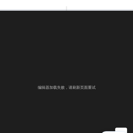
00:00:00
⚙
语言
练习
考试
编辑器加载失败，请刷新页面重试
▶ 自测运行
提交
控制台
▲
自测用例
运行结果
历史提交
+
填入样例