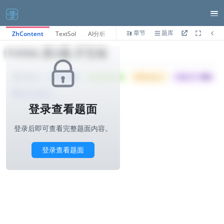
章节
题库
ZhContent
TextSol
AI分析
P4986.第3题-开宝箱
Tried: 209
Accepted: 48
Difficulty: 7
所属公司 :
华为
1000ms
算法与标签>
登录查看题面
登录后即可查看完整题面内容。
登录查看题面