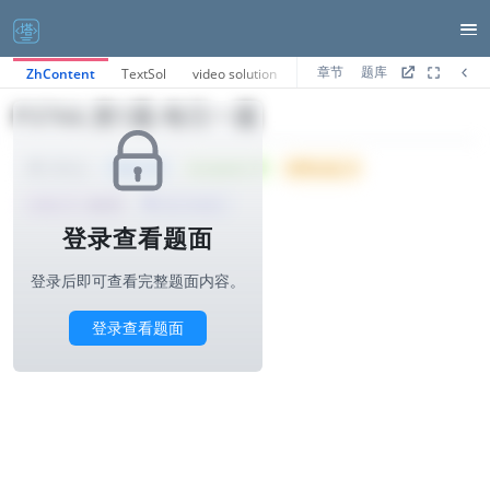
章节
题库
ZhContent
TextSol
video solution
AI分析
P3766.第1题-每日一题
Tried: 101
Accepted: 37
Difficulty: 4
1000ms
所属公司 :
小红书
算法与标签>
登录查看题面
登录后即可查看完整题面内容。
登录查看题面