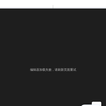
00:00:00
⚙
语言
练习
考试
编辑器加载失败，请刷新页面重试
▶ 自测运行
提交
控制台
▲
自测用例
运行结果
历史提交
+
填入样例