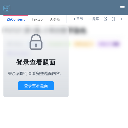
章节
题库
ZhContent
TextSol
AI分析
P3727.第1题-小苯的数字染色
Tried: 38
Accepted: 26
Difficulty: 3
所属公司 :
蚂蚁
1000ms
算法与标签>
登录查看题面
登录后即可查看完整题面内容。
登录查看题面