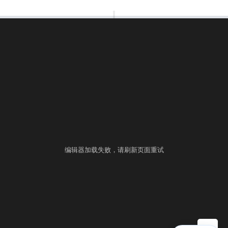
00:00:00
⚙
语言
练习
考试
编辑器加载失败，请刷新页面重试
▶ 自测运行
提交
控制台
▲
自测用例
运行结果
历史提交
+
填入样例