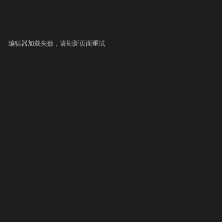
编辑器加载失败，请刷新页面重试
▶ 自测运行
提交
史提交