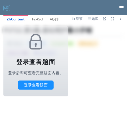
章节
题库
ZhContent
TextSol
AI分析
P3722.第3题-基站维护最小开销
Tried: 1045
Accepted: 160
Difficulty: 4
1000ms
所属公司 :
华为
算法与标签>
登录查看题面
登录后即可查看完整题面内容。
登录查看题面