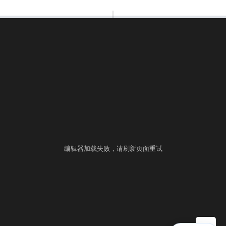
00:00:00
⚙
语言
练习
考试
编辑器加载失败，请刷新页面重试
▶ 自测运行
提交
控制台
▲
自测用例
运行结果
历史提交
+
填入样例