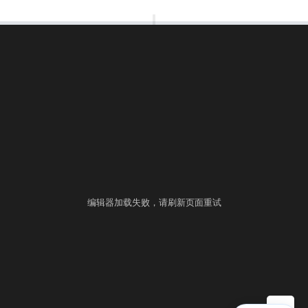
00:00:00
⚙
语言
练习
考试
编辑器加载失败，请刷新页面重试
▶ 自测运行
提交
控制台
▲
自测用例
运行结果
历史提交
+
填入样例