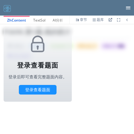
章节
题库
ZhContent
TextSol
AI分析
P3690.第1题-栈的统计
Tried: 36
Accepted: 14
Difficulty: 6
所属公司 :
得物
1000ms
算法与标签>
登录查看题面
登录后即可查看完整题面内容。
登录查看题面