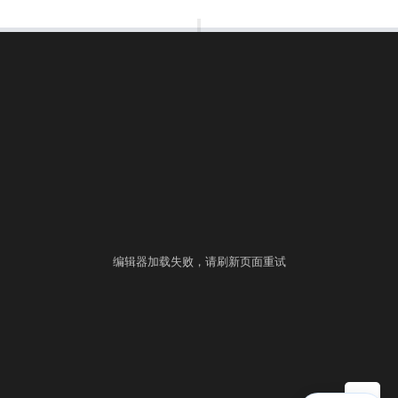
00:00:00
⚙
语言
练习
考试
编辑器加载失败，请刷新页面重试
▶ 自测运行
提交
控制台
▲
自测用例
运行结果
历史提交
+
填入样例