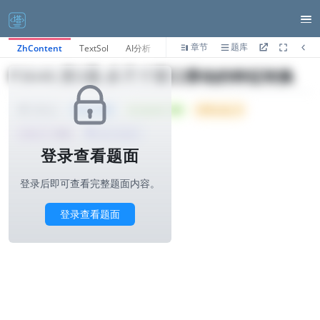
章节
题库
ZhContent
TextSol
AI分析
P3640.第3题-多尺寸窗口滑动的特征转换
Tried: 1169
Accepted: 189
Difficulty: 9
1000ms
所属公司 :
华为
算法与标签>
登录查看题面
登录后即可查看完整题面内容。
登录查看题面