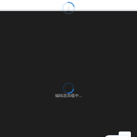
00:00:00
⚙
语言
练习
考试
编辑器加载中…
▶ 自测运行
提交
控制台
▲
自测用例
运行结果
历史提交
+
填入样例