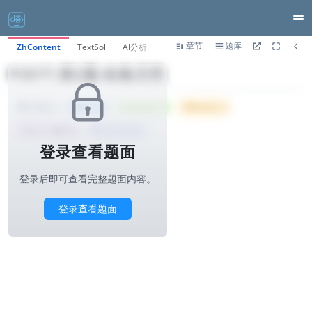
章节
题库
ZhContent
TextSol
AI分析
P3577.第2题-收集贝壳
Tried: 112
Accepted: 18
Difficulty: 4
1000ms
所属公司 :
饿了么
算法与标签>
登录查看题面
登录后即可查看完整题面内容。
登录查看题面