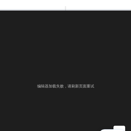
00:00:00
⚙
语言
练习
考试
编辑器加载失败，请刷新页面重试
▶ 自测运行
提交
控制台
▲
自测用例
运行结果
历史提交
+
填入样例