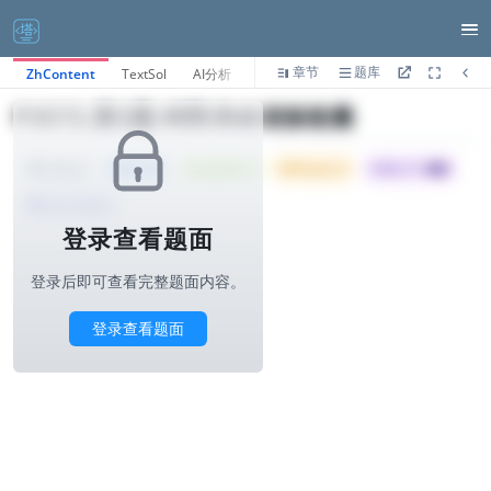
章节
题库
ZhContent
TextSol
AI分析
P3572.第3题-钟阵净余谐振能量
Tried: 45
Accepted: 3
Difficulty: 8
所属公司 :
蚂蚁
3000ms
算法与标签>
登录查看题面
登录后即可查看完整题面内容。
登录查看题面