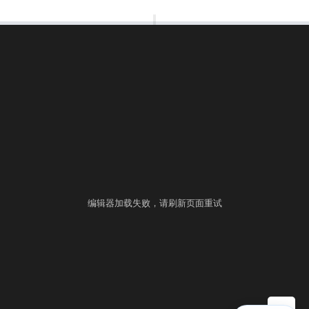
00:00:00
⚙
语言
练习
考试
编辑器加载失败，请刷新页面重试
▶ 自测运行
提交
控制台
▲
自测用例
运行结果
历史提交
+
填入样例