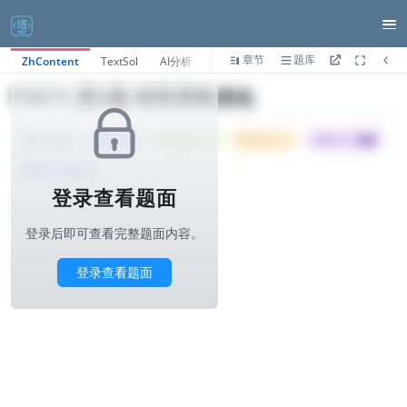
章节
题库
ZhContent
TextSol
AI分析
P3571.第2题-销售策略优化
Tried: 58
Accepted: 14
Difficulty: 4
所属公司 :
蚂蚁
1000ms
算法与标签>
登录查看题面
登录后即可查看完整题面内容。
登录查看题面