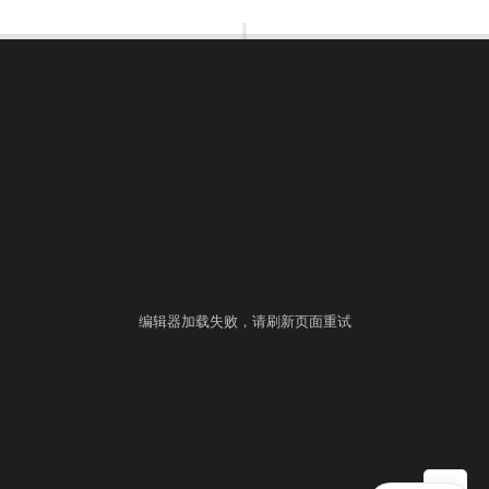
00:00:00
⚙
语言
练习
考试
编辑器加载失败，请刷新页面重试
▶ 自测运行
提交
控制台
▲
自测用例
运行结果
历史提交
+
填入样例