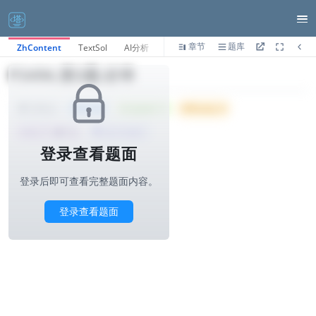
章节
题库
ZhContent
TextSol
AI分析
P3496.第3题-好串
Tried: 66
Accepted: 11
Difficulty: 6
1000ms
所属公司 :
饿了么
算法与标签>
登录查看题面
登录后即可查看完整题面内容。
登录查看题面