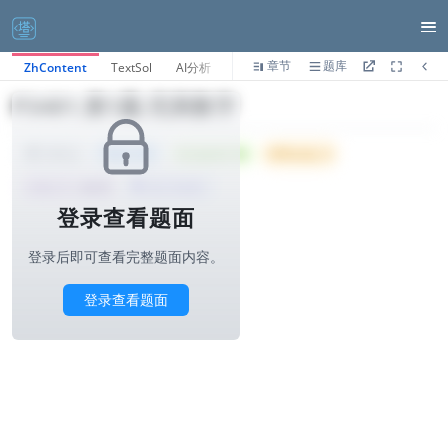
章节
题库
ZhContent
TextSol
AI分析
P3481.第1题-完美数字
Tried: 222
Accepted: 64
Difficulty: 4
1000ms
所属公司 :
小红书
算法与标签>
登录查看题面
登录后即可查看完整题面内容。
登录查看题面