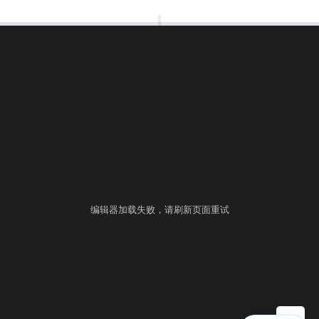
00:00:00
⚙
语言
练习
考试
编辑器加载失败，请刷新页面重试
▶ 自测运行
提交
控制台
▲
自测用例
运行结果
历史提交
+
填入样例