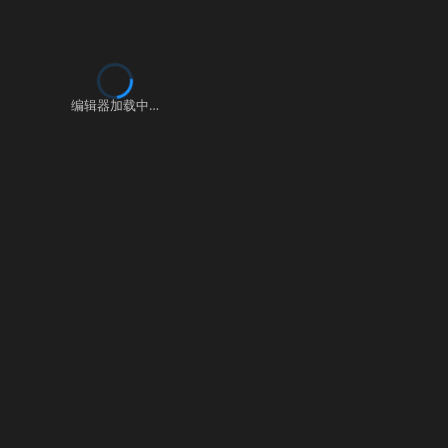
编辑器加载中…
▶ 自测运行
提交
史提交