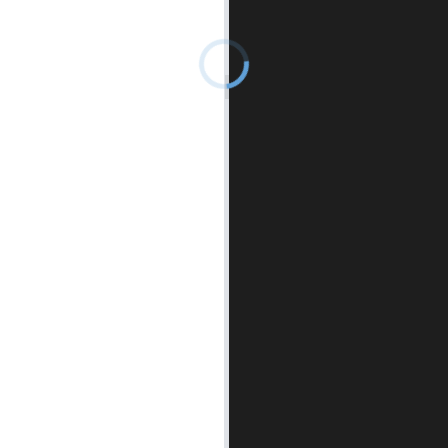
控制台
▲
自测用例
运行结果
历