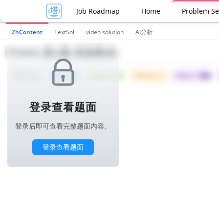
Job Roadmap
Home
Problem Se
ZhContent
TextSol
video solution
AI分析
P3442.第2题-美丽数组
Tried: 229
Accepted: 99
Difficulty: 5
所属公司 :
美团
1000ms
登录查看题面
登录后即可查看完整题面内容。
登录查看题面