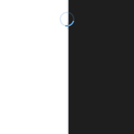
控制台
▲
自测用例
运行结果
历