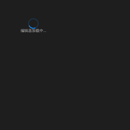
编辑器加载中…
▶ 自测运行
提交
史提交