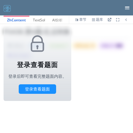
章节
题库
ZhContent
TextSol
AI分析
P3438.第4题-红点转换
Tried: 21
Accepted: 7
Difficulty: 10
所属公司 :
美团
1000ms
算法与标签>
登录查看题面
登录后即可查看完整题面内容。
登录查看题面