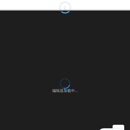
00:00:00
⚙
语言
练习
考试
编辑器加载中…
▶ 自测运行
提交
控制台
▲
自测用例
运行结果
历史提交
+
填入样例