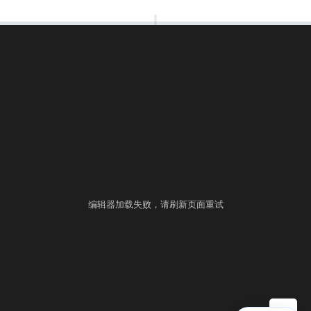
00:00:00
⚙
语言
练习
考试
编辑器加载失败，请刷新页面重试
▶ 自测运行
提交
控制台
▲
自测用例
运行结果
历史提交
+
填入样例