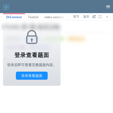
章节
题库
ZhContent
TextSol
video solution
AI分析
P3286.第1题-物流运输
Tried: 700
Accepted: 176
Difficulty: 6
1000ms
所属公司 :
华为
算法与标签>
登录查看题面
登录后即可查看完整题面内容。
登录查看题面