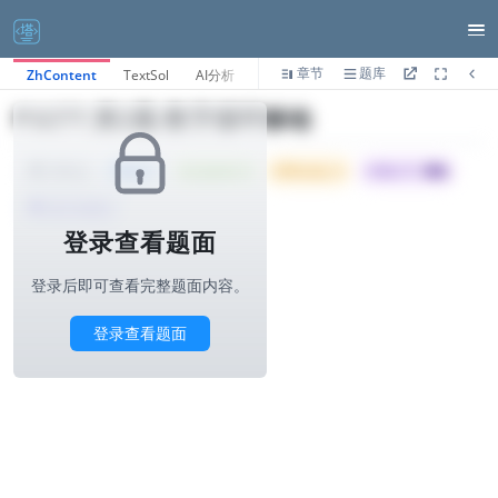
章节
题库
ZhContent
TextSol
AI分析
P3277.第2题-数字循环移动
Tried: 7
Accepted: 6
Difficulty: 4
所属公司 :
得物
1000ms
算法与标签>
登录查看题面
登录后即可查看完整题面内容。
登录查看题面