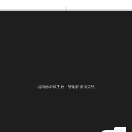
00:00:00
⚙
语言
练习
考试
编辑器加载失败，请刷新页面重试
▶ 自测运行
提交
控制台
▲
自测用例
运行结果
历史提交
+
填入样例