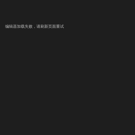
编辑器加载失败，请刷新页面重试
▶ 自测运行
提交
史提交