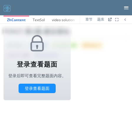
章节
题库
ZhContent
TextSol
video solution
AI分析
P2927.第2题-建设基站
Tried: 1325
Accepted: 259
Difficulty: 5
1000ms
所属公司 :
华为
算法与标签>
登录查看题面
登录后即可查看完整题面内容。
登录查看题面