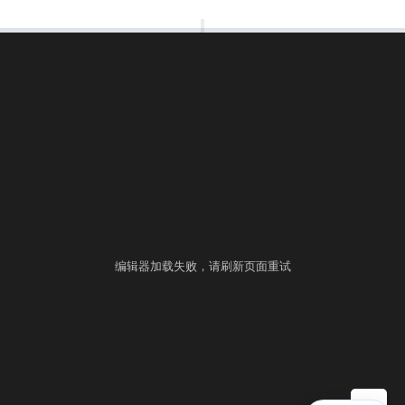
00:00:00
⚙
语言
练习
考试
编辑器加载失败，请刷新页面重试
▶ 自测运行
提交
控制台
▲
自测用例
运行结果
历史提交
+
填入样例