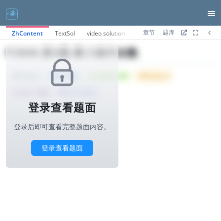
章节
题库
ZhContent
TextSol
video solution
AI分析
P2808.第3题-最小操作次数
Tried: 1522
Accepted: 250
Difficulty: 6
1000ms
所属公司 :
华为
算法与标签>
登录查看题面
登录后即可查看完整题面内容。
登录查看题面