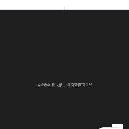
00:00:00
⚙
语言
练习
考试
编辑器加载失败，请刷新页面重试
▶ 自测运行
提交
控制台
▲
自测用例
运行结果
历史提交
+
填入样例