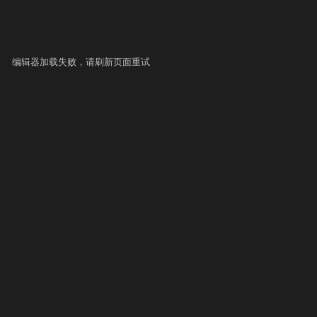
编辑器加载失败，请刷新页面重试
▶ 自测运行
提交
史提交