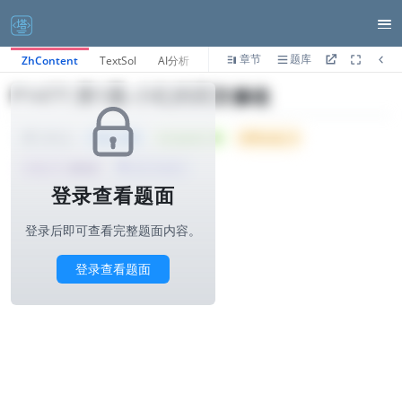
章节
题库
ZhContent
TextSol
AI分析
P1477.第1题-小红的回文修改
Tried: 288
Accepted: 45
Difficulty: 4
1000ms
所属公司 :
拼多多
算法与标签>
登录查看题面
登录后即可查看完整题面内容。
登录查看题面