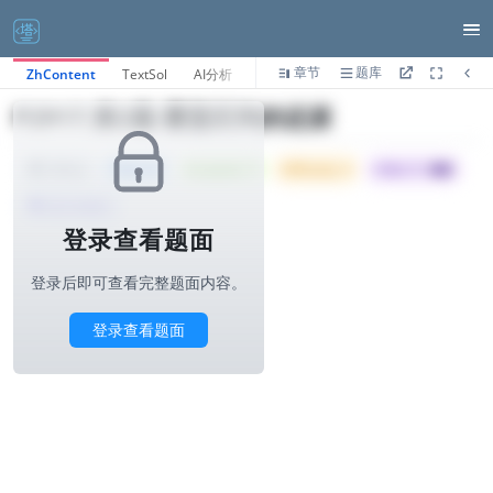
章节
题库
ZhContent
TextSol
AI分析
P2917.第2题-覆盖区间的还原
Tried: 47
Accepted: 11
Difficulty: 4
所属公司 :
蚂蚁
1000ms
算法与标签>
登录查看题面
登录后即可查看完整题面内容。
登录查看题面