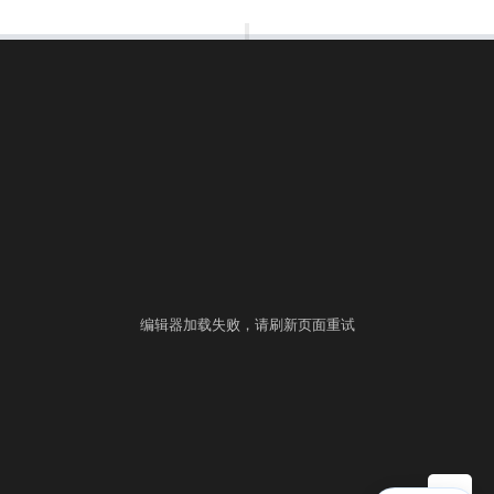
00:00:00
⚙
语言
练习
考试
编辑器加载失败，请刷新页面重试
▶ 自测运行
提交
控制台
▲
自测用例
运行结果
历史提交
+
填入样例